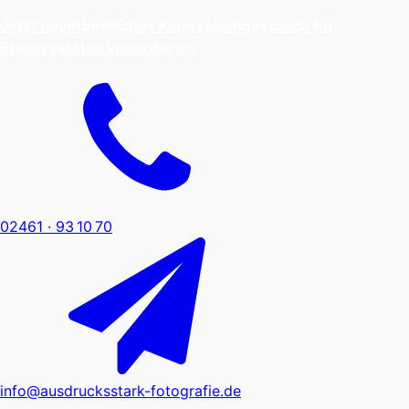
Je
tzt unverbindliches Kennenlerngespräch für
Businessfotos vereinbaren.
02461 · 93 10 70
info@ausdrucksstark-fotografie.de