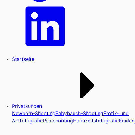
Startseite
Privatkunden
Newborn-Shooting
Babybauch-Shooting
Erotik- und
Aktfotografie
Paarshooting
Hochzeitsfotografie
Kinder