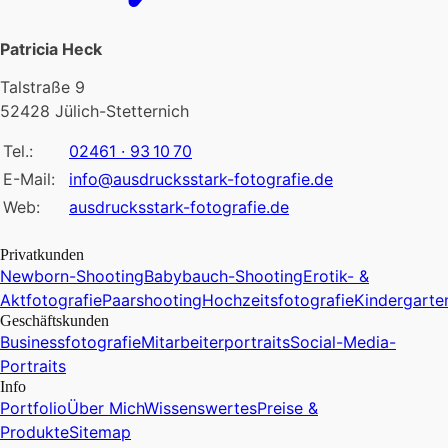
Patricia Heck
Talstraße 9
52428 Jülich-Stetternich
Tel.:
02461 · 93 10 70
E-Mail:
info@ausdrucksstark-fotografie.de
Web:
ausdrucksstark-fotografie.de
Privatkunden
Newborn-Shooting
Babybauch-Shooting
Erotik- &
Aktfotografie
Paarshooting
Hochzeitsfotografie
Kindergarte
Geschäftskunden
Businessfotografie
Mitarbeiterportraits
Social-Media-
Portraits
Info
Portfolio
Über Mich
Wissenswertes
Preise &
Produkte
Sitemap