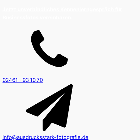
Je
tzt unverbindliches Kennenlerngespräch für
Businessfotos vereinbaren.
02461 · 93 10 70
info@ausdrucksstark-fotografie.de