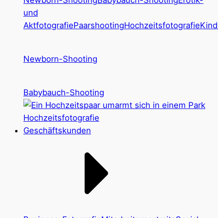
Newborn-Shooting
Babybauch-Shooting
Erotik-
und
Aktfotografie
Paarshooting
Hochzeitsfotografie
Kind
Newborn-Shooting
Babybauch-Shooting
Hochzeitsfotografie
Geschäftskunden