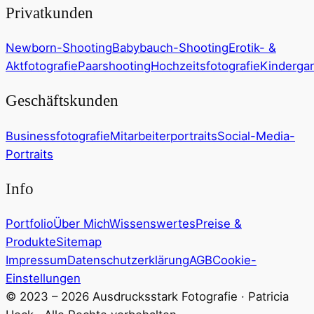
Privatkunden
Newborn-Shooting
Babybauch-Shooting
Erotik- &
Aktfotografie
Paarshooting
Hochzeitsfotografie
Kindergar
Geschäftskunden
Businessfotografie
Mitarbeiterportraits
Social-Media-
Portraits
Info
Portfolio
Über Mich
Wissenswertes
Preise &
Produkte
Sitemap
Impressum
Datenschutzerklärung
AGB
Cookie-
Einstellungen
© 2023 – 2026 Ausdrucksstark Fotografie · Patricia