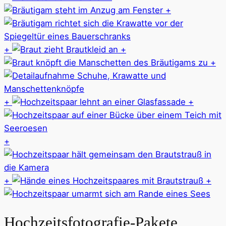
+
+
+
+
+
+
+
+
+
Hochzeitsfotografie-Pakete