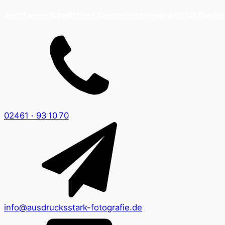
Je
tzt unverbindliches Kennenlerngespräch für Busine
02461 · 93 10 70
info@ausdrucksstark-fotografie.de