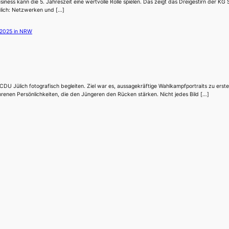
ss kann die 5. Jahreszeit eine wertvolle Rolle spielen. Das zeigt das Dreigestirn der KG St
ülich: Netzwerken und […]
ülich fotografisch begleiten. Ziel war es, aussagekräftige Wahlkampfportraits zu erstell
renen Persönlichkeiten, die den Jüngeren den Rücken stärken. Nicht jedes Bild […]