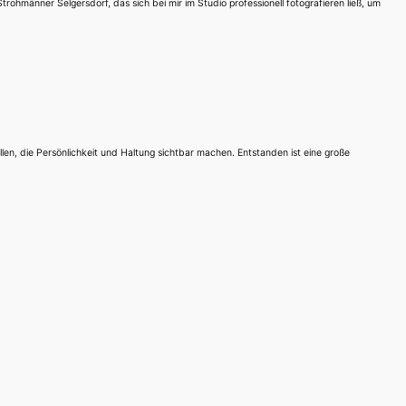
rohmänner Selgersdorf, das sich bei mir im Studio professionell fotografieren ließ, um
en, die Persönlichkeit und Haltung sichtbar machen. Entstanden ist eine große