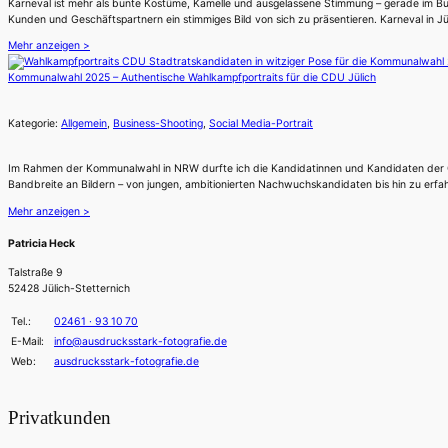
Karneval ist mehr als bunte Kostüme, Kamelle und ausgelassene Stimmung – gerade im Busine
Kunden und Geschäftspartnern ein stimmiges Bild von sich zu präsentieren. Karneval in J
Mehr anzeigen >
Kommunalwahl 2025 – Authentische Wahlkampfportraits für die CDU Jülich
Kategorie:
Allgemein
,
Business-Shooting
,
Social Media-Portrait
Im Rahmen der Kommunalwahl in NRW durfte ich die Kandidatinnen und Kandidaten der CDU J
Bandbreite an Bildern – von jungen, ambitionierten Nachwuchskandidaten bis hin zu erfah
Mehr anzeigen >
Patricia Heck
Talstraße 9
52428 Jülich-Stetternich
Tel.:
02461 · 93 10 70
E-Mail:
info@ausdrucksstark-fotografie.de
Web:
ausdrucksstark-fotografie.de
Privatkunden