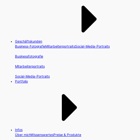
Geschäftskunden
Business-Fotografie
Mitarbeiterportraits
Social-Media-Portraits
Businessfotografie
Mitarbeiterportraits
Social-Media-Portraits
Portfolio
Infos
Über mich
Wissenswertes
Preise & Produkte